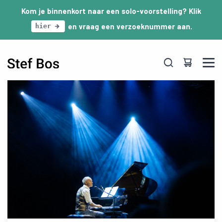
Skip to main content
Kom je binnenkort naar een solo-voorstelling? Klik
en vraag een verzoeknummer aan.
hier