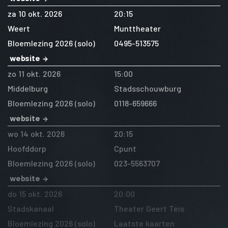
za 10 okt. 2026
20:15
Weert
Munttheater
Bloemlezing 2026 (solo)
0495-513575
website
zo 11 okt. 2026
15:00
Middelburg
Stadsschouwburg
Bloemlezing 2026 (solo)
0118-659666
website
wo 14 okt. 2026
20:15
Hoofddorp
Cpunt
Bloemlezing 2026 (solo)
023-5563707
website
do 15 okt. 2026
20:00
Stadskanaal
Theater Geert Teis
Bloemlezing 2026 (solo)
Laatste kaarten