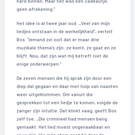
hard binnen. Maar het was een cadeautje,
geen afrekening.”
Het idee is al twee jaar oud. ,,Veel van mijn
liedjes ontstaan in de werkelijkheid”, vertelt
Bos. “Iemand zei ooit dat er maar drie
muzikale thema’s zijn: ze komt, ze gaat en ze
blijft. Nou, dat zijn wat mij betreft niet de
enige onderwerpen.”
De zeven mensen die hij sprak zijn door een
diep dal gegaan en daar met hulp van naasten
weer uitgeklommen. Om vanuit die
gesprekken tot een liedje te komen, volgde de
zanger zijn intuïtie. Dat klinkt vaag, geeft Bos
zelf toe. ,,Die crimineel had mensen bang
gemaakt. Het lied moest ongenaakbaar en
rauw zijn. Via mijn stem gaat hij door de