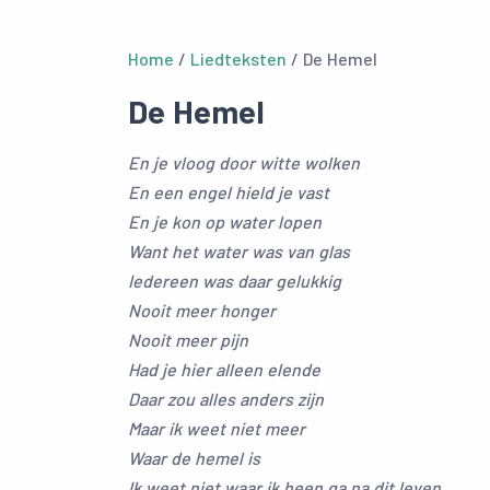
Home
/
Liedteksten
/ De Hemel
De Hemel
En je vloog door witte wolken
En een engel hield je vast
En je kon op water lopen
Want het water was van glas
Iedereen was daar gelukkig
Nooit meer honger
Nooit meer pijn
Had je hier alleen elende
Daar zou alles anders zijn
Maar ik weet niet meer
Waar de hemel is
Ik weet niet waar ik heen ga na dit leven