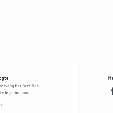
oogte
Me
 ontvang het Stef Bos-
te in je mailbox.