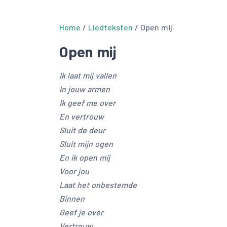
Home
/
Liedteksten
/ Open mij
Open mij
Ik laat mij vallen
In jouw armen
Ik geef me over
En vertrouw
Sluit de deur
Sluit mijn ogen
En ik open mij
Voor jou
Laat het onbestemde
Binnen
Geef je over
Vertrouw