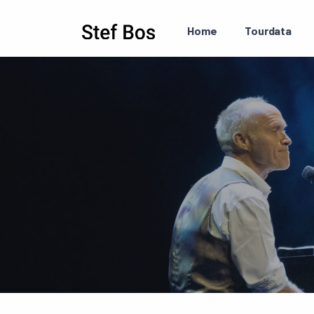
Skip to main content
Home
Tourdata