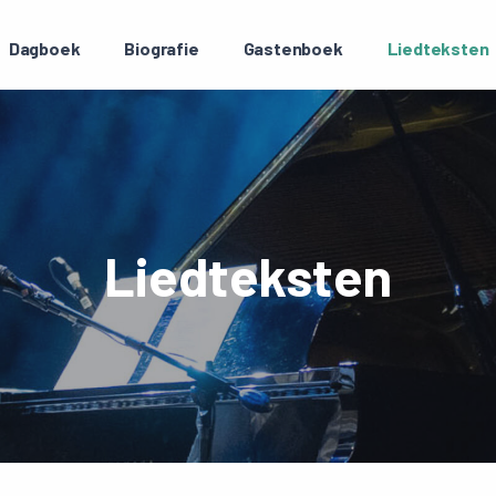
Dagboek
Biografie
Gastenboek
Liedteksten
Liedteksten