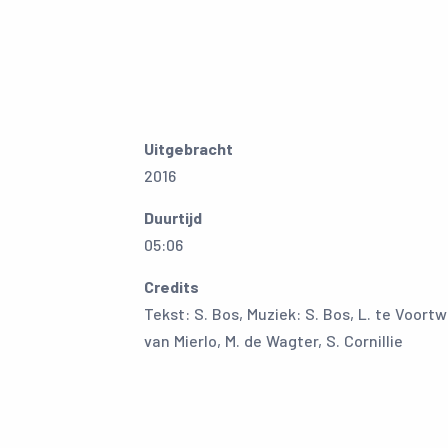
Uitgebracht
2016
Duurtijd
05:06
Credits
Tekst: S. Bos, Muziek: S. Bos, L. te Voortwi
van Mierlo, M. de Wagter, S. Cornillie