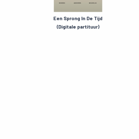
Een Sprong In De Tijd
(Digitale partituur)