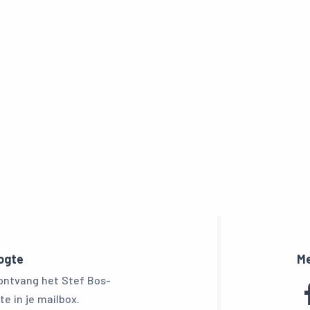
oogte
Me
 ontvang het Stef Bos-
te in je mailbox.