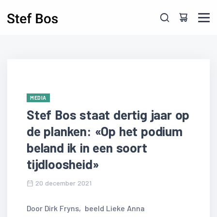
Skip to main content
MEDIA
Stef Bos staat dertig jaar op
de planken: «Op het podium
beland ik in een soort
tijdloosheid»
20 december 2021
Door
Dirk Fryns, beeld Lieke Anna