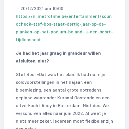
– 20/12/2021 om 10:00
https://nl.metrotime.be/entertainment/soun
dcheck-stef-bos-staat-dertig-jaar-op-de-
planken-op-het-podium-beland-ik-een-soort-
tijdloosheid
Je had het jaar graag in grandeur willen
afsluiten, niet?
Stef Bos: «Dat was het plan. Ik had na mijn
solovoorstellingen in het najaar, een
bloemlezing, een aantal grote optredens
gepland waaronder Kursaal Oostende en een
uitverkocht Ahoy in Rotterdam. Niet dus. We
verschuiven alles naar juni 2022. Al weet je
niets meer zeker. Iedereen moet flexibeler zijn
dan ooit.»