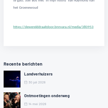
te gast: Stef Bos met ‘In mijn hoofd’ van Raymond van
het Groenewoud
https://dewerelddraaitdoor.bnnvara.nl/media/380953
Recente berichten
Landverhuizers
30 juli 2026
Ontmoetingen onderweg
14 mei 2026