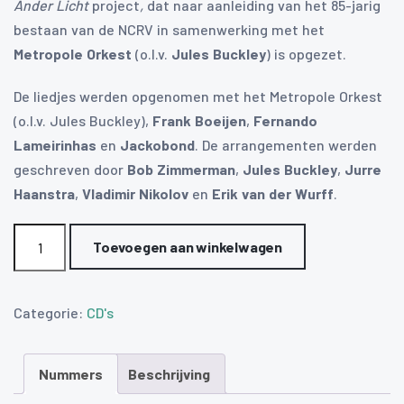
Ander Licht
project
,
dat naar aanleiding van het 85-jarig
bestaan van de NCRV in samenwerking met het
Metropole Orkest
(o.l.v.
Jules Buckley
) is opgezet.
De liedjes werden opgenomen met het Metropole Orkest
(o.l.v. Jules Buckley),
Frank Boeijen
,
Fernando
Lameirinhas
en
Jackobond
. De arrangementen werden
geschreven door
Bob Zimmerman
,
Jules Buckley
,
Jurre
Haanstra
,
Vladimir Nikolov
en
Erik van der Wurff
.
In
Toevoegen aan winkelwagen
Een
Ander
Licht
Categorie:
CD's
aantal
Nummers
Beschrijving