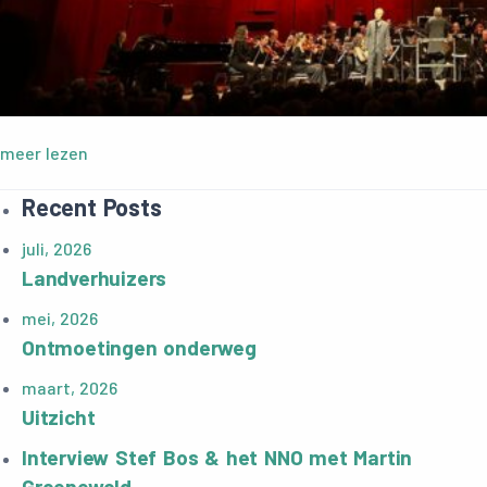
meer lezen
Recent Posts
juli, 2026
Landverhuizers
mei, 2026
Ontmoetingen onderweg
maart, 2026
Uitzicht
Interview Stef Bos & het NNO met Martin
Groenewold