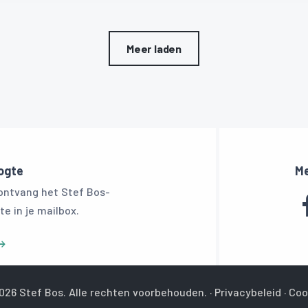
Meer laden
oogte
Me
 ontvang het Stef Bos-
te in je mailbox.
026 Stef Bos. Alle rechten voorbehouden. ·
Privacybeleid
·
Coo