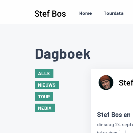
Skip to main content
Home
Tourdata
Dagboek
ALLE
NIEUWS
TOUR
MEDIA
Stef Bos en
dinsdag 24 septe
interview […]