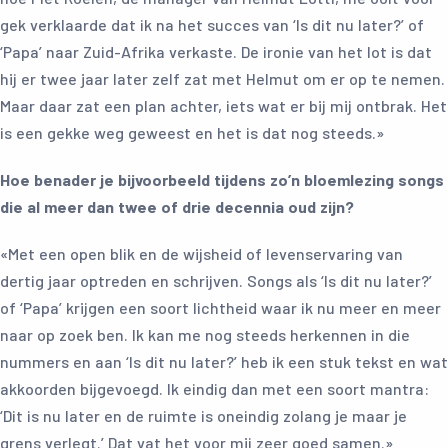
gek verklaarde dat ik na het succes van ‘Is dit nu later?’ of
‘Papa’ naar Zuid-Afrika verkaste. De ironie van het lot is dat
hij er twee jaar later zelf zat met Helmut om er op te nemen.
Maar daar zat een plan achter, iets wat er bij mij ontbrak. Het
is een gekke weg geweest en het is dat nog steeds.»
Hoe benader je bijvoorbeeld tijdens zo’n bloemlezing songs
die al meer dan twee of drie decennia oud zijn?
«Met een open blik en de wijsheid of levenservaring van
dertig jaar optreden en schrijven. Songs als ‘Is dit nu later?’
of ‘Papa’ krijgen een soort lichtheid waar ik nu meer en meer
naar op zoek ben. Ik kan me nog steeds herkennen in die
nummers en aan ‘Is dit nu later?’ heb ik een stuk tekst en wat
akkoorden bijgevoegd. Ik eindig dan met een soort mantra:
‘Dit is nu later en de ruimte is oneindig zolang je maar je
grens verlegt.’ Dat vat het voor mij zeer goed samen.»