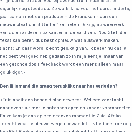
«Mijn carrière is een voorbijrazende trein maar ik zit er
eigenlijk nog steeds op. Zo werk ik nu voor het eerst in dertig
jaar samen met een producer – Jo Francken – aan een
nieuwe plaat die ‘Bitterlief’ zal heten. Ik krijg nu weerwerk
van Jo en andere muzikanten in de aard van: ‘Nou Stef, die
tekst kan beter, dus best opnieuw wat huiswerk maken.’
(lacht) En daar word ik echt gelukkig van. Ik besef nu dat ik
het best wel goed heb gedaan zo in mijn eentje, maar van
een gezonde dosis feedback wordt een mens alleen maar
gelukkiger.»
Ben jij iemand die graag terugkijkt naar het verleden?
«Er is nooit een bepaald plan geweest. Wel een zoektocht
naar avontuur met je antennes open en zonder vooroordelen.
En zo kom je dan op een gegeven moment in Zuid-Afrika
terecht waar je nieuwe wegen bewandelt. Ik herinner me nog
hoe Piet Roelen, de manager van Helmut Lotti, me ooit voor