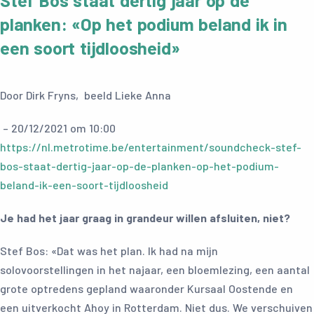
Stef Bos staat dertig jaar op de
planken: «Op het podium beland ik in
een soort tijdloosheid»
Door
Dirk Fryns, beeld Lieke Anna
– 20/12/2021 om 10:00
https://nl.metrotime.be/entertainment/soundcheck-stef-
bos-staat-dertig-jaar-op-de-planken-op-het-podium-
beland-ik-een-soort-tijdloosheid
Je had het jaar graag in grandeur willen afsluiten, niet?
Stef Bos: «Dat was het plan. Ik had na mijn
solovoorstellingen in het najaar, een bloemlezing, een aantal
grote optredens gepland waaronder Kursaal Oostende en
een uitverkocht Ahoy in Rotterdam. Niet dus. We verschuiven